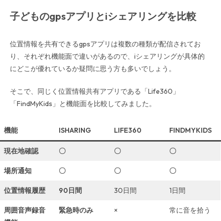
子どものgpsアプリとiシェアリングを比較
位置情報を共有できるgpsアプリは複数の種類が配信されてお
り、それぞれ機能面で違いがあるので、iシェアリングが具体的
にどこが優れているか疑問に思う方も多いでしょう。
そこで、同じく位置情報共有アプリである「Life360」
「FindMyKids」と機能面を比較してみました。
機能
ISHARING
LIFE360
FINDMYKIDS
現在地確認
〇
〇
〇
場所通知
〇
〇
〇
位置情報履歴
90日間
30日間
1日間
周囲音声録音
緊急時のみ
×
常に音を拾う