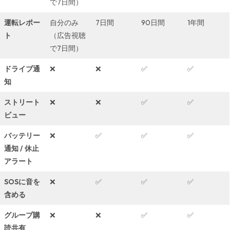
で7日間）
運転レポー
自分のみ
7日間
90日間
1年間
ト
（広告視聴
で7日間）
ドライブ通
❌
❌
✅
✅
知
ストリート
❌
❌
✅
✅
ビュー
バッテリー
❌
✅
✅
✅
通知 / 休止
アラート
SOSに音を
❌
✅
✅
✅
含める
グループ購
❌
❌
✅
✅
読共有