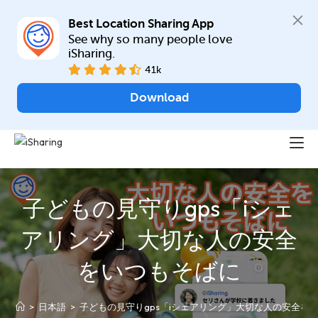
Best Location Sharing App
See why so many people love 
iSharing.
41k
Download
子どもの見守りgps「iシェ
アリング」大切な人の安全
をいつもそばに
>
日本語
>
子どもの見守りgps「iシェアリング」大切な人の安全を