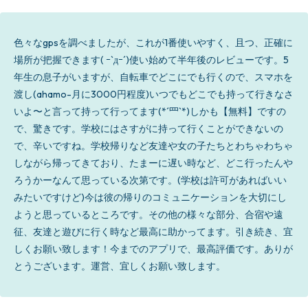
色々なgpsを調べましたが、これが1番使いやすく、且つ、正確に
場所が把握できます( ｰ`дｰ´)使い始めて半年後のレビューです。5
年生の息子がいますが、自転車でどこにでも行くので、スマホを
渡し(ahamo-月に3000円程度)いつでもどこでも持って行きなさ
いよ〜と言って持って行ってます(*´罒`*)しかも【無料】ですの
で、驚きです。学校にはさすがに持って行くことができないの
で、辛いですね。学校帰りなど友達や女の子たちとわちゃわちゃ
しながら帰ってきており、たまーに遅い時など、どこ行ったんや
ろうかーなんて思っている次第です。(学校は許可があればいい
みたいですけど)今は彼の帰りのコミュニケーションを大切にし
ようと思っているところです。その他の様々な部分、合宿や遠
征、友達と遊びに行く時など最高に助かってます。引き続き、宜
しくお願い致します！今までのアプリで、最高評価です。ありが
とうございます。運営、宜しくお願い致します。