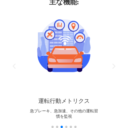
主な機能:
運転行動メトリクス
目的地
急ブレーキ、急加速、その他の運転習
各ト
慣を監視