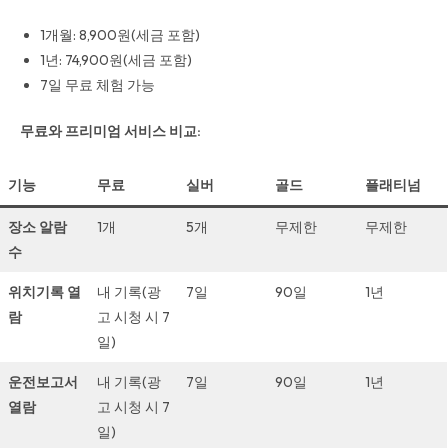
1개월: 8,900원(세금 포함)
1년: 74,900원(세금 포함)
7일 무료 체험 가능
무료와 프리미엄 서비스 비교:
기능
무료
실버
골드
플래티넘
장소 알람
1개
5개
무제한
무제한
수
위치기록 열
내 기록(광
7일
90일
1년
람
고 시청 시 7
일)
운전보고서
내 기록(광
7일
90일
1년
열람
고 시청 시 7
일)