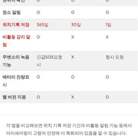
장소 알림
O
O
O
위치기록 저장
365일
30일
1일
비활동 감지 알
O
X
X
림
주변소리 녹음
긴급SOS요청
X
항시 도청
기능
시
배터리 잔량표
O
O
O
시
웹 버전 지원
O
X
O
각 앱을 비교해보면 위치 기록 저장 기간과 비활동 알림 기능 등에서
아이셰어링이 고령자 안전에 더 특화되어 있음을 알 수 있습니다.