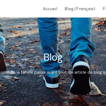
Accueil
Blog (Français)
F
Blog
urité de la famille passe avant tout. Un article de blog à l