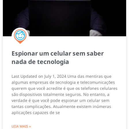
Espionar um celular sem saber
nada de tecnologia
Last Updated on July 1, 2024 Uma das mentiras que
algumas empresas de tecnologia e telecomunicações
querem que você acredite é que os telefones celulares
são dispositivos totalmente seguros. No entanto, a
verdade é que você pode espionar um celular sem
tantas complicações. Atualmente existem inúmeras
aplicações capazes de se
LEIA MAIS »